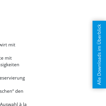
Alle Downloads im Überblick
irt mit
te mit
sigkeiten
Reservierung
ischen“ den
 Auswahl à la