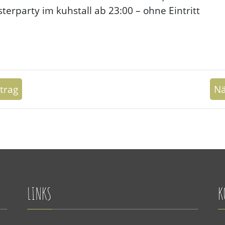
esterparty im kuhstall ab 23:00 – ohne Eintritt
trag
Nä
LINKS
K