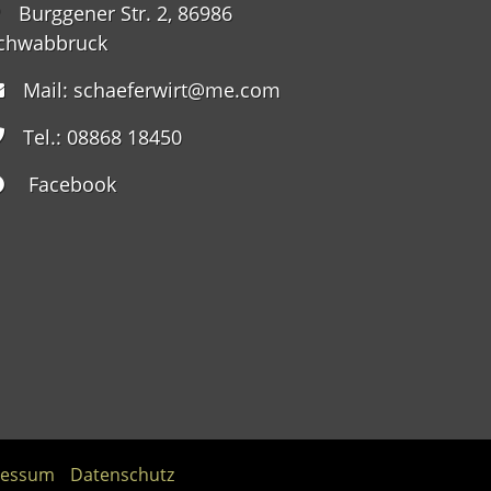
Burggener Str. 2, 86986
chwabbruck
Mail:
schaeferwirt@me.com
Tel.: 08868 18450
Facebook
ressum
Datenschutz