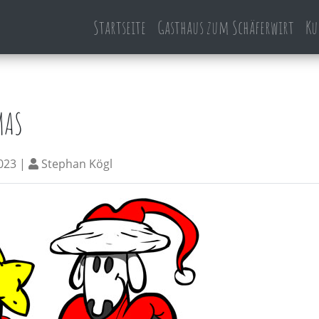
Startseite
Gasthaus zum Schäferwirt
Ku
MAS
023 |
Stephan Kögl