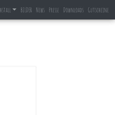
hstall
BILDER
News
Presse
Downloads
Gutscheine