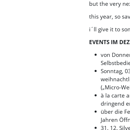
but the very ne
this year, so s
i´ll give it to 
EVENTS IM DE
von Donner
Selbstbedi
Sonntag, 0
weihnachtl
(„Micro-We
à la carte
dringend e
über die Fe
Jahren Öff
31. 12. Sil