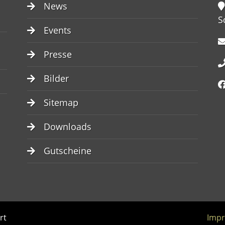
News
S
Events
Presse
Bilder
Sitemap
Downloads
Gutscheine
rt
Imp