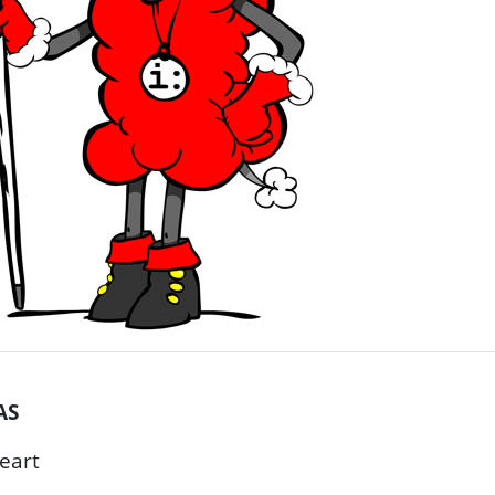
AS
eart