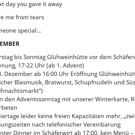
xt day you gave it away
ave me from tears
someone special…
ZEMBER
stag bis Sonntag Glühweinhütte vor dem Schäferw
enung, 17-22 Uhr (ab 1. Advent)
3. Dezember ab 16:00 Uhr Eröffnung Glühweinhüt
icher Blasmusik, Bratwurst, Schupfnudeln und Süs
ihnachtsmarkt“)
 an den Adventssonntag mit unserer Winterkarte, 
rbeten
iertage leider keine freien Kapazitäten mehr, „zw
nungszeiten nach telefonischer Vereinbarung
vester Dinner im Schäferwirt ab 17:00, kein Menü –