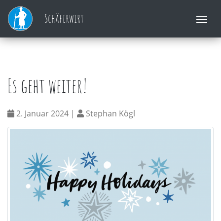
Skip
Startseite
»
Blog
»
Es geht weiter!
Schäferwirt
to
content
Es geht weiter!
2. Januar 2024 |
Stephan Kögl