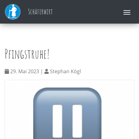
Skip
Startseite
»
Blog
»
Pfingstruhe!
Schäferwirt
to
content
Pfingstruhe!
29. Mai 2023 |
Stephan Kögl