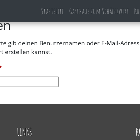
Startseite
Gasthaus zum Schäferwirt
Ku
en
tte gib deinen Benutzernamen oder E-Mail-Adresse 
t erstellen kannst.
Erforderlich
*
LINKS
K